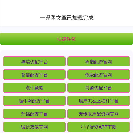
一鼎盈文章已加载完成
话题标签
华瑞优配平台
靠谱配资官网
誉信配资平台
低吸配资官网
点牛策略
盛盈优配平台
融牛网配资平台
股票怎么上杠杆平台
升福配资平台
无锡股票配资网官网
诚信双赢官网
星星配资APP下载