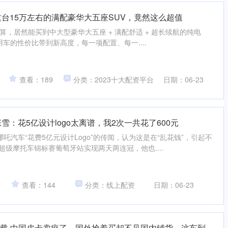
这台15万左右的满配豪华大五座SUV，竟然这么超值
算，居然能买到中大型豪华大五座 + 满配舒适 + 超长续航的纯电
家用车的性价比带到新高度，每一项配置、每一....
查看：189
分类：2023十大配资平台
日期：06-23
雪：花5亿设计logo太离谱，我2次一共花了600元
吒汽车“花费5亿元设计Logo”的传闻，认为这是在“乱花钱”，引起不
超级摩托车锦标赛葡萄牙站实现两天两连冠，他也....
查看：144
分类：线上配资
日期：06-23
下载 中国皮卡卖疯了，国外抢着买却不见国内铺货，这车到