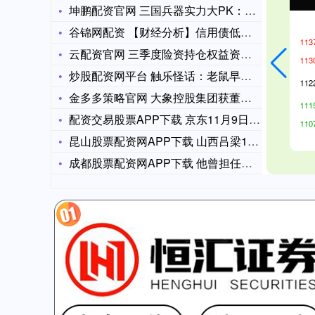
坤鹏配资官网 三国兵器实力大PK：方天画戟VS青龙偃月刀谁是
谷锦网配资 【财经分析】信用债低位震荡中不乏机遇 机构建议抓
云配资官网 三季度险资持仓权益资产比例逼近历史新高 增持红利
炒股配资网平台 触乐怪话：老鼠早就会玩《毁灭战士》了
金多多策略官网 大象控股集团获董事会主席兼执行董事狄小光增持
配资交易股票APP下载 京东11月9日将发布一款新车
昆山股票配资网APP下载 山西吕梁1人受生态环境部表彰
成都股票配资网APP下载 他曾担任空5军军长，受康生迫害后含