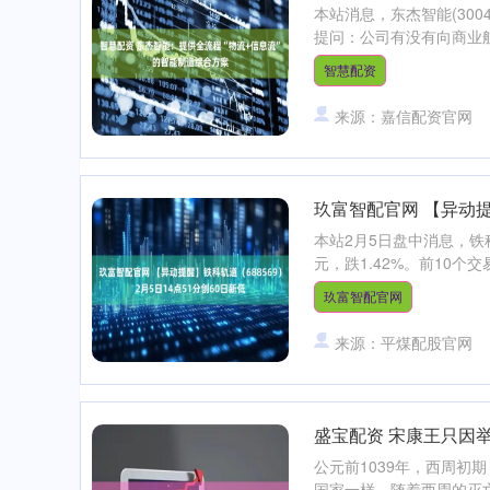
本站消息，东杰智能(300
提问：公司有没有向商业航
智慧配资
来源：嘉信配资官网
玖富智配官网 【异动提醒
本站2月5日盘中消息，铁科
元，跌1.42%。前10个
玖富智配官网
来源：平煤配股官网
盛宝配资 宋康王只因
公元前1039年，西周
国家一样，随着西周的灭亡