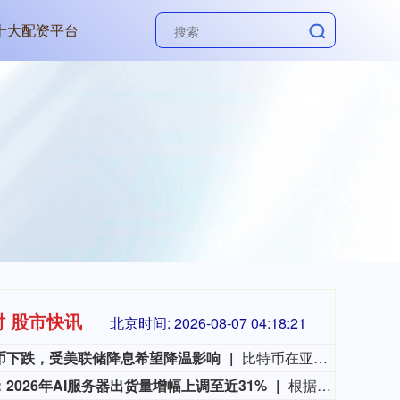
3十大配资平台
时 股市快讯
北京时间:
2026-08-07 04:18:22
币下跌，受美联储降息希望降温影响
比特币在亚洲交易时段下跌。Novaque Research的分析师表示，对美联储降息的预期降温以及对美国通胀的持续担忧，继续拖累对加密资产的需求。与此同时，随着更多杠杆交易员押注长期收益，同时新增比特币供应进入市场，比特币可能面临更多抛售压力。Novaque补充说，如果价格未能上涨，这些交易员可能被迫去杠杆化，这可能会引发另一波抛售。比特币下跌0.2%，报64,253.50美元。
2026年AI服务器出货量增幅上调至近31%
根据TrendForce集邦咨询最新AI服务器产业研究，在AI基础建设需求高涨的背景下，2026年全球九大云端服务供应商（CSP）总资本支出预估将同比增长约90%。近期超大型CSP、Tier-2数据中心业者对NVIDIA（英伟达）GB/VR等整柜式AI服务器方案的采购意愿明显提高，而且Google（谷歌）、AWS（亚马逊云科技）新一代ASIC平台于2026年下半年陆续放量，加上中系业者扩大采用本土AI方案以满足云端大语言模型（LLM）AI需求，促使TrendForce集邦咨询上调2026年AI服务器出货年成长幅度，从原先的28%更新为近31%。
3577.20
基金指数
72
61.64
1.75%