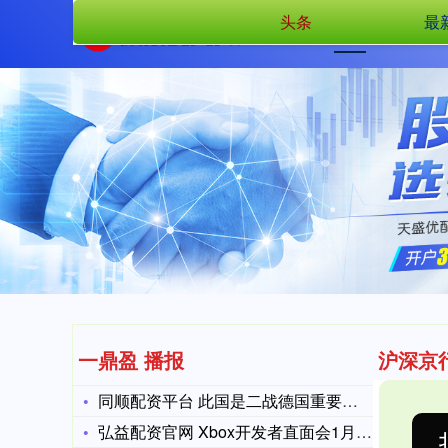
头条
最
首页
一鼎盈 播报
沪深京
同顺配资平台 此国是二战德国重要帮凶，领导人极端恐惧苏联，出
弘益配资官网 Xbox开发者直面会1月23日举办 将展示《极
沪深300
4689.96
38.65
0.83%