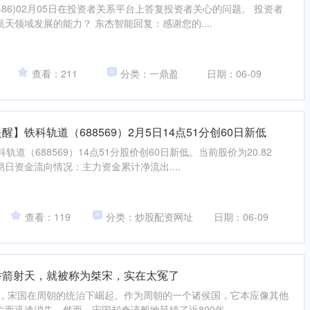
486)02月05日在投资者关系平台上答复投资者关心的问题。 投资者
天领域发展的能力？ 东杰智能回复：感谢您的....
查看：211
分类：一鼎盈
日期：06-09
】铁科轨道（688569）2月5日14点51分创60日新低
轨道（688569）14点51分股价创60日新低。当前股价为20.82
交易日资金流向情况：主力资金累计净流出....
查看：119
分类：炒股配资网址
日期：06-09
举箭射天，就被称为桀宋，实在太冤了
初期，宋国在周朝的统治下崛起。作为周朝的一个诸侯国，它本应像其他
而迅速消失。然而，宋国却奇迹般地延续了近800年，....