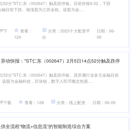
52分*ST仁东（002647）触及跌停板。目前价格9.02，下跌
金融目前下跌。领涨股为江苏金租。该股为金....
P下
查看：
分类：2023十大配资平
日期：06-
124
台
09
动快报：*ST仁东（002647）2月5日14点52分触及跌停
点52分*ST仁东（002647）触及跌停板。其所属行业多元金融目前
该股为金融科技，区块链，数字人民币概念热股....
PP下载
查看：128
分类：线上配资
日期：06-09
提供全流程“物流+信息流”的智能制造综合方案