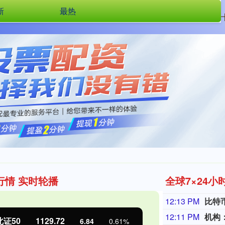
新
最热
一鼎盈
线上配资
炒股配资网址
202
行情 实时轮播
全球7×24小
12:13 PM
比特
12:11 PM
机构：
北证50
1129.72
创业板指
6.84
0.61%