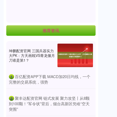
文化侵略：西方最危险的隐形利刃 作者：坏土豆 首
发于微信公众号：一个坏土豆 与祖国同行，见证复
兴之路 西方最致命的武器是
推荐资讯
坤鹏配资官网 三国兵器实力
大PK：方天画戟VS青龙偃月
刀谁是第1？
​百亿配资APP下载 MACD加20日均线，一个
1
完整的交易系统，强势
​聚丰达配资官网 链式发展 聚力攻坚丨从8颗
2
到100颗！“军令状”背后，烟台高新区凭啥“空天
突围”