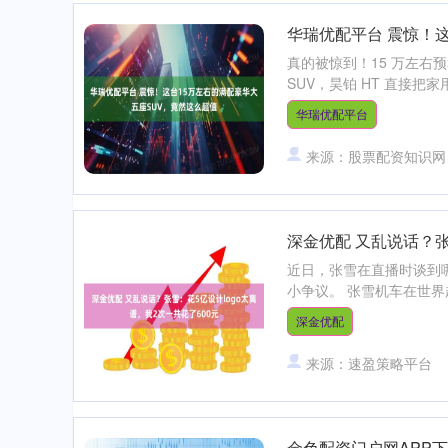
华瑞优配平台 震惊！
真的被惊到！15 万左右预
SUV，昊铂 HT 直接把
华瑞优配平台
来源：股票配资知识网
深金优配 又乱说话？张
近日，张雪在直播时谈到哪
小争议。 张雪机车在世界
深金优配
来源：速盈策略平台
金色配资门户网APP