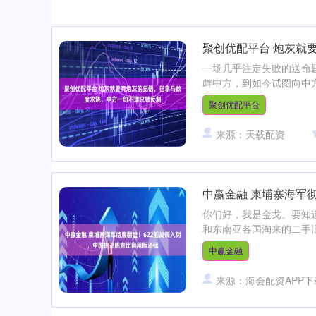
聚创优配平台 炮灰就
一场几乎注定失败的送命
衅中方，到如今试图向中方
聚创优配平台
来源：天载配资
中赢金融 柬埔寨海军
你们好，我是金戈。要知
和东南亚各国淘来的二手旧
中赢金融
来源：海会配资APP下