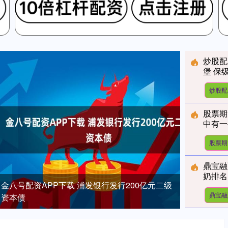
炒股配
堡 保
炒股配
股票期
中有一
股票期
鼎宝融
奶排名
金八号配资APP下载 浦发银行发行200亿元二级
鼎宝融
资本债