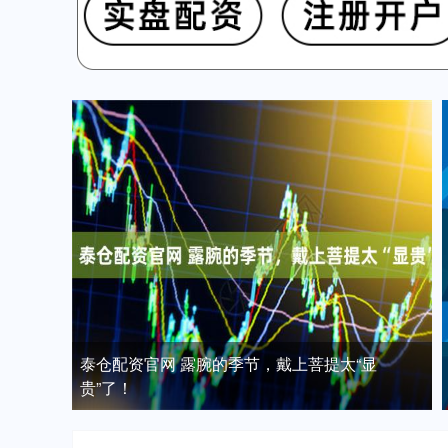
泰仓配资官网 露腕的季节，戴上菩提太“显
贵”了！