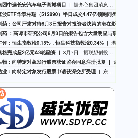
集团中选长安汽车电子商城项目
据齐心集团消息，近日，齐心集团中选长安汽车电子商城项目。公司将依托一站式政企数字化采购服务平台，提供成熟完善的采购全流程配套服务，助力头部整车制造企业采购管理数智化升级。
红利低波ETF华泰柏瑞（512890）半日成交4.47亿领跑同类 机构激辩A股筑底期
8月
住友制药：公司严肃对待8月3日报告对投资者决策的潜在影响。
住友
住友制药 ：高谭市研究公司8月3日的报告包含大量明显与事实不符的陈述。
住友
评：恒生指数涨0.15%，恒生科技指数涨0.34%
港股午间收盘，恒生指数涨0.15%，恒生科技指数涨0.34%。恒指港股通ETF银华（159318）涨0.23%，港股通科技ETF鹏华（159751）涨0.67%。板块方面，IT咨询与其他服务、林业板块涨幅靠前；铅锌、金属包装板块跌幅靠前。个股方面，拿森科技涨74.66%，MINIMAX-W涨17.7%，智谱涨17.57%，再鼎医药涨15.28%，太平洋航运涨15.12%；优然牧业跌5.94%，美高梅中国跌5.69%，现代牧业跌5.68%，晋景新能跌5.67%，商汤-W跌4.61%。
奥格完成超2亿元A3轮融资
8月7日，据联想创投消息，中国异种移植领域的企业成都中科奥格生物科技有限公司于2026年8月宣布完成超2亿元A3轮融资。本轮融资由中科创星领投，联想创投、牧原集团、威高血净、华立集团、华方资本、成都科创投跟投，老股东贝达基金、光合创投持续加注。凯乘资本担任独家财务顾问。本轮资金将主要用于异种移植产品的临床试验申报与推进、DPF级医用供体猪产能扩建、产业基地建设及新一代多基因编辑供体猪开发。
生物：向特定对象发行股票获证监会同意注册批复
金河生物公告，公司于近日收到中国证监会出具的《关于同意金河生物科技股份有限公司向特定对象发行股票注册的批复》，同意公司向特定对象发行股票的注册申请，公司应在批复作出十个工作日内完成发行缴款。
锆业：向特定对象发行股票申请获深交所受理
东方锆业公告，公司于近日收到深圳证券交易所出具的《关于受理广东东方锆业科技股份有限公司向特定对象发行股票申请文件的通知》，深交所对公司报送的申请文件进行了核对，认为申请文件齐备，决定予以受理。本次发行尚需通过深交所审核及获得中国证监会同意注册的批复后方可实施，最终能否通过及时间尚存在不确定性。