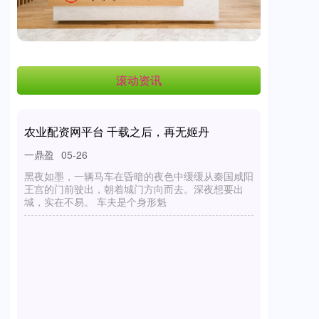
滚动资讯
农业配资网平台 千载之后，再无姬丹
一鼎盈
05-26
黑夜如墨，一辆马车在昏暗的夜色中缓缓从秦国咸阳
王宫的门前驶出，朝着城门方向而去。深夜想要出
城，实在不易。 车夫是个身形魁
炒股配资网平台 触乐怪话：老鼠早就会玩
《毁灭战士》了
线上配资
04-22
触乐怪话，每天胡侃和游戏有关的屁事、鬼事、新鲜
事。 迟早会有这一天！（图/小罗） 前段时间，由匈
牙利神经工程师维克托・托