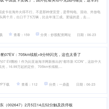
国皮卡在海外火得不行。不是那种便宜货，是带纯电、混动、外放电
头两个月，出口干了5万辆，比去年涨三成。更猛的是，去....
载
查看：159
分类：炒股配资网址
日期：06-23
豹07EV：705km续航+9分钟闪充，这也太香了
7 EV圈粉！作为比亚迪海洋网新推出的“都市新 ICON”，这款中大
16.99万起的定价、705km长续航....
PP下载
查看：112
分类：一鼎盈
日期：06-23
仁东（002647）2月5日14点52分触及跌停板